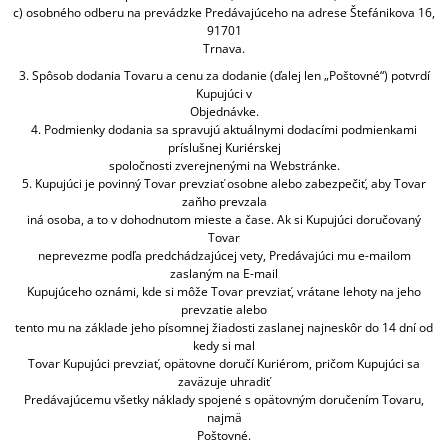
c) osobného odberu na prevádzke Predávajúceho na adrese Štefánikova 16,
91701
Trnava.
3. Spôsob dodania Tovaru a cenu za dodanie (ďalej len „Poštovné“) potvrdí
Kupujúci v
Objednávke.
4. Podmienky dodania sa spravujú aktuálnymi dodacími podmienkami
príslušnej Kuriérskej
spoločnosti zverejnenými na Webstránke.
5. Kupujúci je povinný Tovar prevziať osobne alebo zabezpečiť, aby Tovar
zaňho prevzala
iná osoba, a to v dohodnutom mieste a čase. Ak si Kupujúci doručovaný
Tovar
neprevezme podľa predchádzajúcej vety, Predávajúci mu e-mailom
zaslaným na E-mail
Kupujúceho oznámi, kde si môže Tovar prevziať, vrátane lehoty na jeho
prevzatie alebo
tento mu na základe jeho písomnej žiadosti zaslanej najneskôr do 14 dní od
kedy si mal
Tovar Kupujúci prevziať, opätovne doručí Kuriérom, pričom Kupujúci sa
zaväzuje uhradiť
Predávajúcemu všetky náklady spojené s opätovným doručením Tovaru,
najmä
Poštovné.