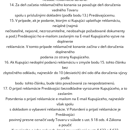
14. Za deň začatia reklamačného konania sa považuje deň doručenia
vadného Tovaru
spolu s príslušnými dokladmi (podľa bodu 13.) Predávajúcemu.
15. V prípade, ak je podanie, ktorým si Kupujúci uplatňuje reklamáciu,
neúplné (najmä
nečitateľné, nejasné, nezrozumiteľne, neobsahuje požadované dokumenty
a pod.) Predávajúci ho e-mailom zaslaným na E-mail Kupujúceho vyzve na
doplnenie
reklamácie. V tomto prípade reklamačné konanie začína v deň doručenia
doplneného
podania zo strany Kupujúceho.
16. Ak Kupujúci nedoplní podanú reklamáciu v zmysle bodu 15. tohto článku
bez
zbytočného odkladu, najneskôr do 10 (desiatich) dní odo dňa doručenia výzvy
podľa
bodu tohto článku, bude táto považovaná za neopodstatnenú.
17. O prijatí reklamácie Predávajúci bezodkladne vyrozumie Kupujúceho, a to
zaslaním
Potvrdenia o prijatí reklamácie e-mailom na E-mail Kupujúceho, najneskôr
však spolu
s dokladom o vybavení reklamácie. V Potvrdení o prijatí reklamácie je
Predávajúci
povinný presne označiť vady Tovaru v súlade s ust. § 18 ods. 4 Zákona
a poučiť