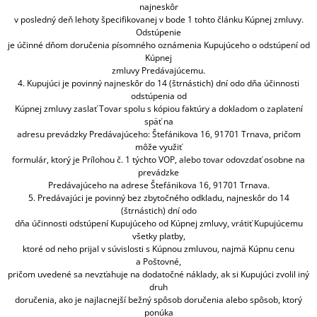
najneskôr
v posledný deň lehoty špecifikovanej v bode 1 tohto článku Kúpnej zmluvy.
Odstúpenie
je účinné dňom doručenia písomného oznámenia Kupujúceho o odstúpení od
Kúpnej
zmluvy Predávajúcemu.
4. Kupujúci je povinný najneskôr do 14 (štrnástich) dní odo dňa účinnosti
odstúpenia od
Kúpnej zmluvy zaslať Tovar spolu s kópiou faktúry a dokladom o zaplatení
späť na
adresu prevádzky Predávajúceho: Štefánikova 16, 91701 Trnava, pričom
môže využiť
formulár, ktorý je Prílohou č. 1 týchto VOP, alebo tovar odovzdať osobne na
prevádzke
Predávajúceho na adrese Štefánikova 16, 91701 Trnava.
5. Predávajúci je povinný bez zbytočného odkladu, najneskôr do 14
(štrnástich) dní odo
dňa účinnosti odstúpení Kupujúceho od Kúpnej zmluvy, vrátiť Kupujúcemu
všetky platby,
ktoré od neho prijal v súvislosti s Kúpnou zmluvou, najmä Kúpnu cenu
a Poštovné,
pričom uvedené sa nevzťahuje na dodatočné náklady, ak si Kupujúci zvolil iný
druh
doručenia, ako je najlacnejší bežný spôsob doručenia alebo spôsob, ktorý
ponúka