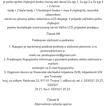
je počet týchto chybných bodov menej ako desať (2x typ 1, 2x typ 2 a 5x typ 3
= 2 čierne
body + 2 biele body + 5 farebných bodov = max 9 chybných), nevzniká
zákazníkovi
nárok na výmenu alebo reklamáciu LCD displeja. V prípade väčšieho počtu
chybných
pixelov kontaktujte autorizovaný servis Vášho LCD, prípadne predajcu.
Článok VIII
Podávanie sťažností a podnetov
1. Kupujúci je oprávnený podávať podnety a sťažnosti písomne, a to
prostredníctvom e-
mailu na: pickitupservis@gmail.com .
2. Predávajúci Kupujúceho informuje o posúdení podnetu alebo sťažnosti e-
mailom
zaslaným na E-mail Kupujúceho.
3. Orgánom dozoru je Slovenská obchodná inšpekcia (SOI), Inšpektorát SOI
pre Trnavský
kraj, so sídlom: Pekárska 23, 917 01 Trnava 1, tt@soi.sk, tel. č. 033/321 25 27,
033/321
25 21, fax č. 033/321 25 23 .
Článok IX
Alternatívne riešenie sporov