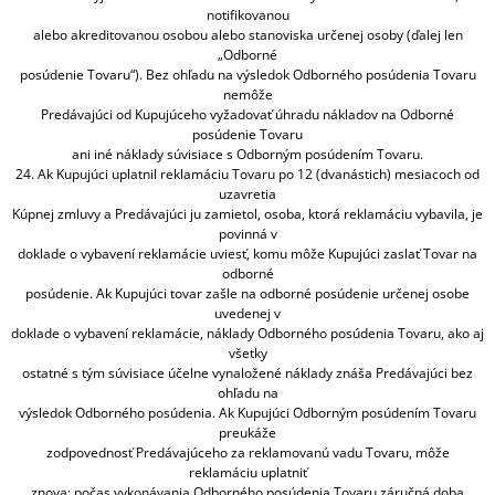
notifikovanou
alebo akreditovanou osobou alebo stanoviska určenej osoby (ďalej len
„Odborné
posúdenie Tovaru“). Bez ohľadu na výsledok Odborného posúdenia Tovaru
nemôže
Predávajúci od Kupujúceho vyžadovať úhradu nákladov na Odborné
posúdenie Tovaru
ani iné náklady súvisiace s Odborným posúdením Tovaru.
24. Ak Kupujúci uplatnil reklamáciu Tovaru po 12 (dvanástich) mesiacoch od
uzavretia
Kúpnej zmluvy a Predávajúci ju zamietol, osoba, ktorá reklamáciu vybavila, je
povinná v
doklade o vybavení reklamácie uviesť, komu môže Kupujúci zaslať Tovar na
odborné
posúdenie. Ak Kupujúci tovar zašle na odborné posúdenie určenej osobe
uvedenej v
doklade o vybavení reklamácie, náklady Odborného posúdenia Tovaru, ako aj
všetky
ostatné s tým súvisiace účelne vynaložené náklady znáša Predávajúci bez
ohľadu na
výsledok Odborného posúdenia. Ak Kupujúci Odborným posúdením Tovaru
preukáže
zodpovednosť Predávajúceho za reklamovanú vadu Tovaru, môže
reklamáciu uplatniť
znova; počas vykonávania Odborného posúdenia Tovaru záručná doba