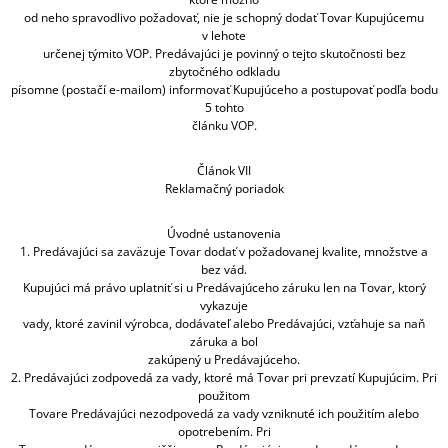
od neho spravodlivo požadovať, nie je schopný dodať Tovar Kupujúcemu
v lehote
určenej týmito VOP. Predávajúci je povinný o tejto skutočnosti bez
zbytočného odkladu
písomne (postačí e-mailom) informovať Kupujúceho a postupovať podľa bodu
5 tohto
článku VOP.
Článok VII
Reklamačný poriadok
Úvodné ustanovenia
1. Predávajúci sa zaväzuje Tovar dodať v požadovanej kvalite, množstve a
bez vád.
Kupujúci má právo uplatniť si u Predávajúceho záruku len na Tovar, ktorý
vykazuje
vady, ktoré zavinil výrobca, dodávateľ alebo Predávajúci, vzťahuje sa naň
záruka a bol
zakúpený u Predávajúceho.
2. Predávajúci zodpovedá za vady, ktoré má Tovar pri prevzatí Kupujúcim. Pri
použitom
Tovare Predávajúci nezodpovedá za vady vzniknuté ich použitím alebo
opotrebením. Pri