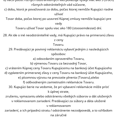
rôznych odstrániteľných vád súčasne,
c) dobu, ktorá je považovaná za dobu, počas ktorej nemôže Kupujúci riadne
užívať
Tovar doba, počas ktorej po uzavretí Kúpnej zmluvy nemôže kupujúci pre
vady
Tovaru užívať Tovar spolu viac ako 180 (stoosemdesiat) dní.
28. Ak ide o iné neodstrániteľné vady, má Kupujúci právo na primeranú zľavu
z ceny
Tovaru.
29. Predávajúci je povinný reklamáciu vybaviť jedným z nasledujúcich
spôsobov:
a) odovzdaním opraveného Tovaru,
b) výmenou Tovaru za bezvadný Tovar,
c) vrátením Kúpnej ceny Tovaru Kupujúcemu na bankový účet Kupujúceho
d) vyplatením primeranej zľavy z ceny Tovaru na bankový účet Kupujúceho,
e) písomnou výzvou na prevzatie plnenia (Tovaru),alebo
f) odôvodneným zamietnutím reklamácie Tovaru.
30. Kupujúci berie na vedomie, že pri vybavení reklamácie môže prísť
k úplnej strate,
zrušeniu, vymazaniu alebo odstráneniu všetkých súborov a dát uložených
v reklamovanom zariadení. Predávajúci za súbory a dáta uložené
v reklamovanom
zariadení, a ich prípadnú stratu / odstránenie nezodpovedá, a to vzhľadom
na záručné