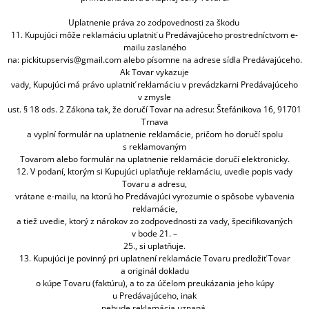
Uplatnenie práva zo zodpovednosti za škodu
11. Kupujúci môže reklamáciu uplatniť u Predávajúceho prostredníctvom e-
mailu zaslaného
na: pickitupservis@gmail.com alebo písomne na adrese sídla Predávajúceho.
Ak Tovar vykazuje
vady, Kupujúci má právo uplatniť reklamáciu v prevádzkarni Predávajúceho
v zmysle
ust. § 18 ods. 2 Zákona tak, že doručí Tovar na adresu: Štefánikova 16, 91701
Trnava
a vyplní formulár na uplatnenie reklamácie, pričom ho doručí spolu
s reklamovaným
Tovarom alebo formulár na uplatnenie reklamácie doručí elektronicky.
12. V podaní, ktorým si Kupujúci uplatňuje reklamáciu, uvedie popis vady
Tovaru a adresu,
vrátane e-mailu, na ktorú ho Predávajúci vyrozumie o spôsobe vybavenia
reklamácie,
a tiež uvedie, ktorý z nárokov zo zodpovednosti za vady, špecifikovaných
v bode 21. –
25., si uplatňuje.
13. Kupujúci je povinný pri uplatnení reklamácie Tovaru predložiť Tovar
a originál dokladu
o kúpe Tovaru (faktúru), a to za účelom preukázania jeho kúpy
u Predávajúceho, inak
nebude reklamácia uznaná.