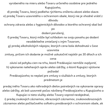
vyrobeného na mieru alebo Tovaru určeného osobitne pre jedného
Kupujúceho,
d) predaj Tovaru, ktorý podlieha rýchlemu zníženiu akosti alebo skaze.
e) predaj Tovaru uzavretého v ochrannom obale, ktorý nie je vhodné vrátiť z
dôvodu
ochrany zdravia alebo z hygienických dôvodov a ktorého ochranný obal bol
po
dodaní porušený,
f) predaj Tovaru, ktorý môže byť vzhľadom na svoju povahu po dodaní
neoddeliteľne zmiešaný s iným Tovarom,
g) predaj alkoholických nápojov, ktorých cena bola dohodnutá v čase
uzavretia
zmluvy, pričom ich dodanie je možné uskutočniť najskôr po 30 dňoch a ich
cena
závisí od pohybu cien na trhu, ktoré Predávajúci nemôže ovplyvniť,
h) vykonanie naliehavých opráv alebo údržby, o ktoré Kupujúci výslovne
požiadal
Predávajúceho; to neplatí pre zmluvy o službách a zmluvy, ktorých
predmetom je
predaj iného Tovaru ako náhradných dielov potrebných na vykonanie opravy
alebo údržby, ak boli uzavreté počas návštevy Predávajúceho u Kupujúceho a
Kupujúci si tieto služby alebo Tovary vopred neobjednal,
i) predaj zvukových záznamov, obrazových záznamov, zvukovoobrazových
záznamov alebo počítačového softvéru predávaných v ochrannom obale, ak