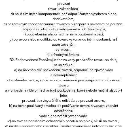
prevzatí
tovaru zákazníkom,
d) použitím iných komponentov, než odporúčaných výrobcom alebo
dodávateľom,
e) nesprávnym zaobchádzaním s tovarom, v rozpore s návodom na použitie,
nesprávnou obsluhou, ošetrovaním a údržbou tovaru,
f) opotrebením alebo nadmerným používaním veci,
g) opravou alebo modifikáciou tovaru vykonanou inými osobami, než
autorizovaným
servisom,
h) prírodnými živlami.
32. Zodpovednosť Predávajúceho za vady predaného tovaru sa ďalej
neuplatňuje:
a) na mechanické poškodenie tovaru, prípadne iné zjavné vady
a nekompletnosť
odovzdaného tovaru, ktoré nebolo oznámené predávajúcemu pri prevzatí
tovaru
a v prípade, ak ide o mechanické poškodenie, ktoré nebolo možné zistiť pri
jeho
prevzatí, bez zbytočného odkladu po prevzatí tovaru,
b) na tovar používaný s vadou, ak používanie tovaru s vadami zabráni
odstráneniu
vady alebo zväčší rozsah vady,
c) na tovar s porušením ochranných pečatí a nálepiek, ak sú na tovare,
d) na diely spotrebného charakteru spotrebované pred uplynutím záručnej