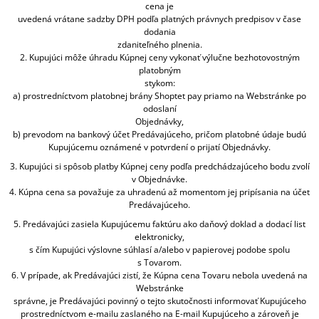
cena je
uvedená vrátane sadzby DPH podľa platných právnych predpisov v čase
dodania
zdaniteľného plnenia.
2. Kupujúci môže úhradu Kúpnej ceny vykonať výlučne bezhotovostným
platobným
stykom:
a) prostredníctvom platobnej brány Shoptet pay priamo na Webstránke po
odoslaní
Objednávky,
b) prevodom na bankový účet Predávajúceho, pričom platobné údaje budú
Kupujúcemu oznámené v potvrdení o prijatí Objednávky.
3. Kupujúci si spôsob platby Kúpnej ceny podľa predchádzajúceho bodu zvolí
v Objednávke.
4. Kúpna cena sa považuje za uhradenú až momentom jej pripísania na účet
Predávajúceho.
5. Predávajúci zasiela Kupujúcemu faktúru ako daňový doklad a dodací list
elektronicky,
s čím Kupujúci výslovne súhlasí a/alebo v papierovej podobe spolu
s Tovarom.
6. V prípade, ak Predávajúci zistí, že Kúpna cena Tovaru nebola uvedená na
Webstránke
správne, je Predávajúci povinný o tejto skutočnosti informovať Kupujúceho
prostredníctvom e-mailu zaslaného na E-mail Kupujúceho a zároveň je