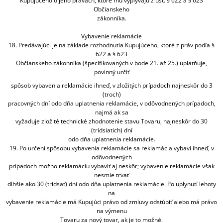
Kupujúceho o jeho právach, ktoré mu vyplývajú z ust. § 622 a § 623
Občianskeho
zákonníka.
Vybavenie reklamácie
18. Predávajúci je na základe rozhodnutia Kupujúceho, ktoré z práv podľa §
622 a § 623
Občianskeho zákonníka (špecifikovaných v bode 21. až 25.) uplatňuje,
povinný určiť
spôsob vybavenia reklamácie ihneď, v zložitých prípadoch najneskôr do 3
(troch)
pracovných dní odo dňa uplatnenia reklamácie, v odôvodnených prípadoch,
najmä ak sa
vyžaduje zložité technické zhodnotenie stavu Tovaru, najneskôr do 30
(tridsiatich) dní
odo dňa uplatnenia reklamácie.
19. Po určení spôsobu vybavenia reklamácie sa reklamácia vybaví ihneď, v
odôvodnených
prípadoch možno reklamáciu vybaviť aj neskôr; vybavenie reklamácie však
nesmie trvať
dlhšie ako 30 (tridsať) dní odo dňa uplatnenia reklamácie. Po uplynutí lehoty
na
vybavenie reklamácie má Kupujúci právo od zmluvy odstúpiť alebo má právo
na výmenu
Tovaru za nový tovar, ak je to možné.