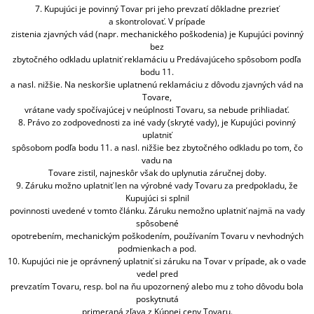
7. Kupujúci je povinný Tovar pri jeho prevzatí dôkladne prezrieť
a skontrolovať. V prípade
zistenia zjavných vád (napr. mechanického poškodenia) je Kupujúci povinný
bez
zbytočného odkladu uplatniť reklamáciu u Predávajúceho spôsobom podľa
bodu 11.
a nasl. nižšie. Na neskoršie uplatnenú reklamáciu z dôvodu zjavných vád na
Tovare,
vrátane vady spočívajúcej v neúplnosti Tovaru, sa nebude prihliadať.
8. Právo zo zodpovednosti za iné vady (skryté vady), je Kupujúci povinný
uplatniť
spôsobom podľa bodu 11. a nasl. nižšie bez zbytočného odkladu po tom, čo
vadu na
Tovare zistil, najneskôr však do uplynutia záručnej doby.
9. Záruku možno uplatniť len na výrobné vady Tovaru za predpokladu, že
Kupujúci si splnil
povinnosti uvedené v tomto článku. Záruku nemožno uplatniť najmä na vady
spôsobené
opotrebením, mechanickým poškodením, používaním Tovaru v nevhodných
podmienkach a pod.
10. Kupujúci nie je oprávnený uplatniť si záruku na Tovar v prípade, ak o vade
vedel pred
prevzatím Tovaru, resp. bol na ňu upozornený alebo mu z toho dôvodu bola
poskytnutá
primeraná zľava z Kúpnej ceny Tovaru.