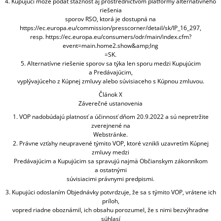
4. Kupujúci môže podať sťažnosť aj prostredníctvom platformy alternatívneho
riešenia
sporov RSO, ktorá je dostupná na
https://ec.europa.eu/commission/presscorner/detail/sk/IP_16_297,
resp. https://ec.europa.eu/consumers/odr/main/index.cfm?
event=main.home2.show&amp;lng
=SK.
5. Alternatívne riešenie sporov sa týka len sporu medzi Kupujúcim
a Predávajúcim,
vyplývajúceho z Kúpnej zmluvy alebo súvisiaceho s Kúpnou zmluvou.
Článok X
Záverečné ustanovenia
1. VOP nadobúdajú platnosť a účinnosť dňom 20.9.2022 a sú nepretržite
zverejnené na
Webstránke.
2. Právne vzťahy neupravené týmito VOP, ktoré vznikli uzavretím Kúpnej
zmluvy medzi
Predávajúcim a Kupujúcim sa spravujú najmä Občianskym zákonníkom
a ostatnými
súvisiacimi právnymi predpismi.
3. Kupujúci odoslaním Objednávky potvrdzuje, že sa s týmito VOP, vrátene ich
príloh,
vopred riadne oboznámil, ich obsahu porozumel, že s nimi bezvýhradne
súhlasí