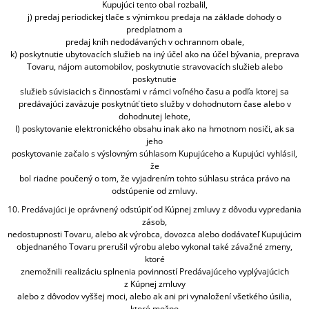
Kupujúci tento obal rozbalil,
j) predaj periodickej tlače s výnimkou predaja na základe dohody o
predplatnom a
predaj kníh nedodávaných v ochrannom obale,
k) poskytnutie ubytovacích služieb na iný účel ako na účel bývania, preprava
Tovaru, nájom automobilov, poskytnutie stravovacích služieb alebo
poskytnutie
služieb súvisiacich s činnosťami v rámci voľného času a podľa ktorej sa
predávajúci zaväzuje poskytnúť tieto služby v dohodnutom čase alebo v
dohodnutej lehote,
l) poskytovanie elektronického obsahu inak ako na hmotnom nosiči, ak sa
jeho
poskytovanie začalo s výslovným súhlasom Kupujúceho a Kupujúci vyhlásil,
že
bol riadne poučený o tom, že vyjadrením tohto súhlasu stráca právo na
odstúpenie od zmluvy.
10. Predávajúci je oprávnený odstúpiť od Kúpnej zmluvy z dôvodu vypredania
zásob,
nedostupnosti Tovaru, alebo ak výrobca, dovozca alebo dodávateľ Kupujúcim
objednaného Tovaru prerušil výrobu alebo vykonal také závažné zmeny,
ktoré
znemožnili realizáciu splnenia povinností Predávajúceho vyplývajúcich
z Kúpnej zmluvy
alebo z dôvodov vyššej moci, alebo ak ani pri vynaložení všetkého úsilia,
ktoré možno