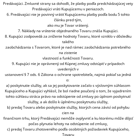
Predávajúci. Zmluvné strany sa dohodli, že platby podľa predchádzajúcej vety
Predávajúci vráti Kupujúcemu v peniazoch.
6. Predávajúci nie je povinný vrátiť Kupujúcemu platby podľa bodu 5 tohto
článku pred tým,
ako mu je Tovar vrátený.
7. Náklady na vrátenie objednaného Tovaru znáša Kupujúci.
8. Kupujúci zodpovedá za zníženie hodnoty Tovaru, ktoré vzniklo v dôsledku
takého
zaobchádzania s Tovarom, ktoré je nad rámec zaobchádzania potrebného
na zistenie
vlastností a funkčnosti Tovaru.
9. Kupujúci nie je oprávnený od Kúpnej zmluvy odstúpiť v prípadoch
uvedených v
ustanovení § 7 ods. 6 Zákona o ochrane spotrebiteľa, najmä pokiaľ sa jedná
o:
a) poskytnutie služby, ak sa jej poskytovanie začalo s výslovným súhlasom
Kupujúceho a Kupujúci vyhlásil, že bol riadne poučený o tom, že vyjadrením
tohto súhlasu stráca právo na odstúpenie od zmluvy po úplnom poskytnutí
služby, a ak došlo k úplnému poskytnutiu služby,
b) predaj Tovaru alebo poskytnutie služby, ktorých cena závisí od pohybu
cien na
finančnom trhu, ktorý Predávajúci nemôže ovplyvniť a ku ktorému môže dôjsť
počas plynutia lehoty na odstúpenie od zmluvy,
c) predaj Tovaru zhotoveného podľa osobitných požiadaviek Kupujúceho,
Tovaru