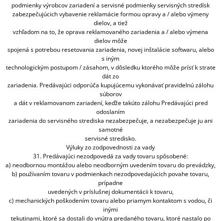
podmienky výrobcov zariadení a servisné podmienky servisných stredísk
zabezpečujúcich vybavenie reklamácie formou opravy a / alebo výmeny
dielov, a tiež
vzhľadom na to, že oprava reklamovaného zariadenia a / alebo výmena
dielov môže
spojená s potrebou resetovania zariadenia, novej inštalácie softwaru, alebo
s iným
technologickým postupom / zásahom, v dôsledku ktorého môže prísť k strate
dát zo
zariadenia. Predávajúci odporúča kupujúcemu vykonávať pravidelnú zálohu
súborov
a dát v reklamovanom zariadení, keďže takúto zálohu Predávajúci pred
odoslaním
zariadenia do servisného strediska nezabezpečuje, a nezabezpečuje ju ani
samotné
servisné stredisko.
Výluky zo zodpovednosti za vady
31. Predávajúci nezodpovedá za vady tovaru spôsobené:
a) neodbornou montážou alebo neodborným uvedením tovaru do prevádzky,
b) používaním tovaru v podmienkach nezodpovedajúcich povahe tovaru,
prípadne
uvedených v príslušnej dokumentácii k tovaru,
c) mechanických poškodením tovaru alebo priamym kontaktom s vodou, či
inými
tekutinami, ktoré sa dostali do vnútra predaného tovaru, ktoré nastalo po