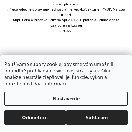
a akceptuje ich.
4. Predávajúci je oprávnený jednostranne kedykoľvek zmeniť VOP. Na vzťah
medzi
Kupujúcim a Predávajúcim sa aplikujú VOP platné a účinné v čase
uzatvorenia Kúpnej
zmluvy.
Používame súbory cookie, aby sme vám umožnili
pohodlné prehliadanie webovej stránky a vďaka
Z
analýze neustále zlepšovali jej funkcie, výkon a
Á
použiteľnosť.
Viac informácií
P
Ä
INFORMÁCIE PRE VÁS
Nastavenie
T
Obchodné podmienky
I
Podmienky ochrany osobných údajov
Odmietnuť
Súhlasím
E
Formulár odstúpenia od zmluvy
Kontakty