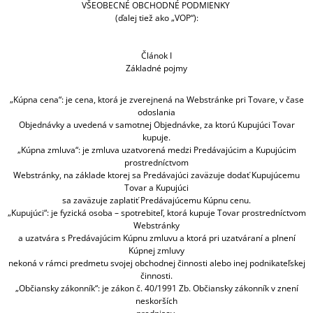
VŠEOBECNÉ OBCHODNÉ PODMIENKY
Á
(ďalej tiež ako „VOP“):
J
S
Článok I
Ť
Základné pojmy
?
„Kúpna cena“: je cena, ktorá je zverejnená na Webstránke pri Tovare, v čase
odoslania
Objednávky a uvedená v samotnej Objednávke, za ktorú Kupujúci Tovar
kupuje.
„Kúpna zmluva“: je zmluva uzatvorená medzi Predávajúcim a Kupujúcim
HĽADAŤ
prostredníctvom
Webstránky, na základe ktorej sa Predávajúci zaväzuje dodať Kupujúcemu
Tovar a Kupujúci
sa zaväzuje zaplatiť Predávajúcemu Kúpnu cenu.
„Kupujúci“: je fyzická osoba – spotrebiteľ, ktorá kupuje Tovar prostredníctvom
Webstránky
a uzatvára s Predávajúcim Kúpnu zmluvu a ktorá pri uzatváraní a plnení
Kúpnej zmluvy
nekoná v rámci predmetu svojej obchodnej činnosti alebo inej podnikateľskej
činnosti.
„Občiansky zákonník“: je zákon č. 40/1991 Zb. Občiansky zákonník v znení
neskorších