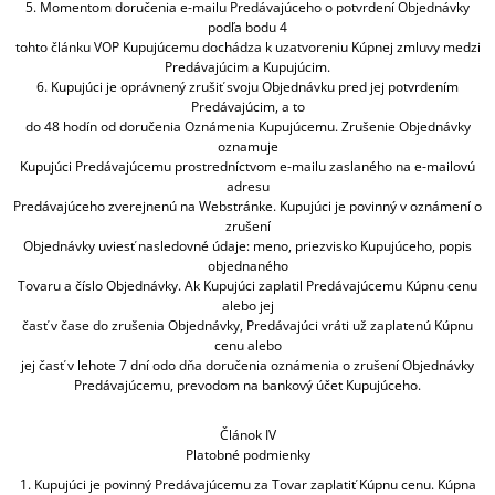
5. Momentom doručenia e-mailu Predávajúceho o potvrdení Objednávky
podľa bodu 4
tohto článku VOP Kupujúcemu dochádza k uzatvoreniu Kúpnej zmluvy medzi
Predávajúcim a Kupujúcim.
6. Kupujúci je oprávnený zrušiť svoju Objednávku pred jej potvrdením
Predávajúcim, a to
do 48 hodín od doručenia Oznámenia Kupujúcemu. Zrušenie Objednávky
oznamuje
Kupujúci Predávajúcemu prostredníctvom e-mailu zaslaného na e-mailovú
adresu
Predávajúceho zverejnenú na Webstránke. Kupujúci je povinný v oznámení o
zrušení
Objednávky uviesť nasledovné údaje: meno, priezvisko Kupujúceho, popis
objednaného
Tovaru a číslo Objednávky. Ak Kupujúci zaplatil Predávajúcemu Kúpnu cenu
alebo jej
časť v čase do zrušenia Objednávky, Predávajúci vráti už zaplatenú Kúpnu
cenu alebo
jej časť v lehote 7 dní odo dňa doručenia oznámenia o zrušení Objednávky
Predávajúcemu, prevodom na bankový účet Kupujúceho.
Článok IV
Platobné podmienky
1. Kupujúci je povinný Predávajúcemu za Tovar zaplatiť Kúpnu cenu. Kúpna