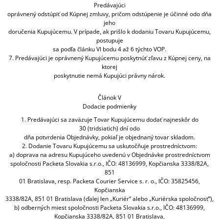
Predávajúci
oprávnený odstúpiť od Kúpnej zmluvy, pričom odstúpenie je účinné odo dňa
jeho
doručenia Kupujúcemu. V prípade, ak prišlo k dodaniu Tovaru Kupujúcemu,
postupuje
sa podľa článku VI bodu 4 až 6 týchto VOP.
7. Predávajúci je oprávnený Kupujúcemu poskytnúť zľavu z Kúpnej ceny, na
ktorej
poskytnutie nemá Kupujúci právny nárok.
Článok V
Dodacie podmienky
1. Predávajúci sa zaväzuje Tovar Kupujúcemu dodať najneskôr do
30 (tridsiatich) dní odo
dňa potvrdenia Objednávky, pokiaľ je objednaný tovar skladom.
2. Dodanie Tovaru Kupujúcemu sa uskutočňuje prostredníctvom:
a) doprava na adresu Kupujúceho uvedenú v Objednávke prostredníctvom
spoločnosti Packeta Slovakia s.r.o., IČO: 48136999, Kopčianska 3338/82A,
851
01 Bratislava, resp. Packeta Courier Service s. r. o., IČO: 35825456,
Kopčianska
3338/82A, 851 01 Bratislava (ďalej len „Kuriér“ alebo „Kuriérska spoločnosť“),
b) odberných miest spoločnosti Packeta Slovakia s.r.o., IČO: 48136999,
Kopčianska 3338/82A, 851 01 Bratislava,