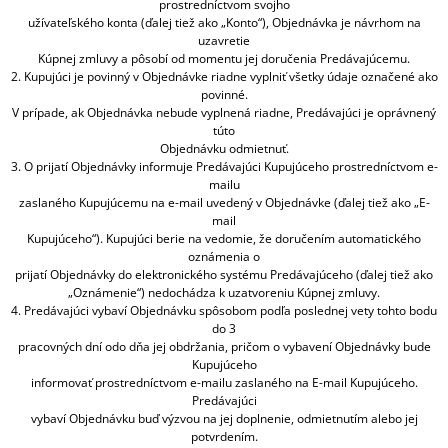
prostredníctvom svojho
užívateľského konta (ďalej tiež ako „Konto“), Objednávka je návrhom na
uzavretie
Kúpnej zmluvy a pôsobí od momentu jej doručenia Predávajúcemu.
2. Kupujúci je povinný v Objednávke riadne vyplniť všetky údaje označené ako
povinné.
V prípade, ak Objednávka nebude vyplnená riadne, Predávajúci je oprávnený
túto
Objednávku odmietnuť.
3. O prijatí Objednávky informuje Predávajúci Kupujúceho prostredníctvom e-
mailu
zaslaného Kupujúcemu na e-mail uvedený v Objednávke (ďalej tiež ako „E-
mail
Kupujúceho“). Kupujúci berie na vedomie, že doručením automatického
oznámenia o
prijatí Objednávky do elektronického systému Predávajúceho (ďalej tiež ako
„Oznámenie“) nedochádza k uzatvoreniu Kúpnej zmluvy.
4. Predávajúci vybaví Objednávku spôsobom podľa poslednej vety tohto bodu
do 3
pracovných dní odo dňa jej obdržania, pričom o vybavení Objednávky bude
Kupujúceho
informovať prostredníctvom e-mailu zaslaného na E-mail Kupujúceho.
Predávajúci
vybaví Objednávku buď výzvou na jej doplnenie, odmietnutím alebo jej
potvrdením.