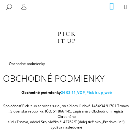
K
Prejsť
NÁKU
M
HĽADAŤ
na
KOŠÍK
O
PRIHLÁSENIE
SPÄŤ
SPÄŤ
obsah
Š
Í
Č
K
O
P
O
T
Domov
Obchodné podmienky
R
OBCHODNÉ PODMIENKY
E
B
U
Obchodné podmienky
24-02-11_VOP_Pick it up_web
J
Spoločnosť Pick it up services s.r.o., so sídlom Ľudová 1454/34 91701 Trnava
E
, Slovenská republika, IČO: 51 866 145, zapísaná v Obchodnom registri
T
Okresného
súdu Trnava, oddiel Sro, vložka č. 42762/T (ďalej tiež ako „Predávajúci“),
E
vydáva nasledovné
N