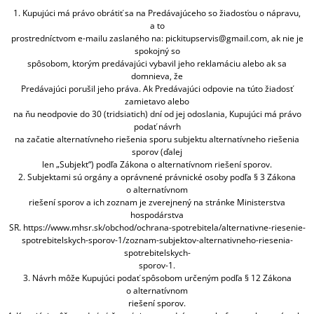
1. Kupujúci má právo obrátiť sa na Predávajúceho so žiadosťou o nápravu,
a to
prostredníctvom e-mailu zaslaného na: pickitupservis@gmail.com, ak nie je
spokojný so
spôsobom, ktorým predávajúci vybavil jeho reklamáciu alebo ak sa
domnieva, že
Predávajúci porušil jeho práva. Ak Predávajúci odpovie na túto žiadosť
zamietavo alebo
na ňu neodpovie do 30 (tridsiatich) dní od jej odoslania, Kupujúci má právo
podať návrh
na začatie alternatívneho riešenia sporu subjektu alternatívneho riešenia
sporov (ďalej
len „Subjekt“) podľa Zákona o alternatívnom riešení sporov.
2. Subjektami sú orgány a oprávnené právnické osoby podľa § 3 Zákona
o alternatívnom
riešení sporov a ich zoznam je zverejnený na stránke Ministerstva
hospodárstva
SR. https://www.mhsr.sk/obchod/ochrana-spotrebitela/alternativne-riesenie-
spotrebitelskych-sporov-1/zoznam-subjektov-alternativneho-riesenia-
spotrebitelskych-
sporov-1.
3. Návrh môže Kupujúci podať spôsobom určeným podľa § 12 Zákona
o alternatívnom
riešení sporov.