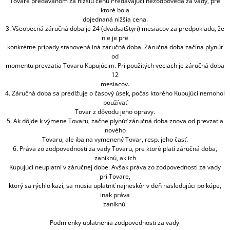
Tovare predávanom za nižšiu cenu Predávajúci nezodpovedá za vady, pre
ktoré bola
dojednaná nižšia cena.
3. Všeobecná záručná doba je 24 (dvadsaťštyri) mesiacov za predpokladu, že
nie je pre
konkrétne prípady stanovená iná záručná doba. Záručná doba začína plynúť
od
momentu prevzatia Tovaru Kupujúcim. Pri použitých veciach je záručná doba
12
mesiacov.
4. Záručná doba sa predlžuje o časový úsek, počas ktorého Kupujúci nemohol
používať
Tovar z dôvodu jeho opravy.
5. Ak dôjde k výmene Tovaru, začne plynúť záručná doba znova od prevzatia
nového
Tovaru, ale iba na vymenený Tovar, resp. jeho časť.
6. Práva zo zodpovednosti za vady Tovaru, pre ktoré platí záručná doba,
zaniknú, ak ich
Kupujúci neuplatní v záručnej dobe. Avšak práva zo zodpovednosti za vady
pri Tovare,
ktorý sa rýchlo kazí, sa musia uplatniť najneskôr v deň nasledujúci po kúpe,
inak práva
zaniknú.
Podmienky uplatnenia zodpovednosti za vady