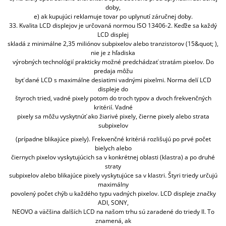
doby,
e) ak kupujúci reklamuje tovar po uplynutí záručnej doby.
33. Kvalita LCD displejov je určovaná normou ISO 13406-2. Keďže sa každý
LCD displej
skladá z minimálne 2,35 miliónov subpixelov alebo tranzistorov (15&quot; ),
nie je z hľadiska
výrobných technológií prakticky možné predchádzať stratám pixelov. Do
predaja môžu
byť dané LCD s maximálne desiatimi vadnými pixelmi. Norma delí LCD
displeje do
štyroch tried, vadné pixely potom do troch typov a dvoch frekvenčných
kritérií. Vadné
pixely sa môžu vyskytnúť ako žiarivé pixely, čierne pixely alebo strata
subpixelov
(prípadne blikajúce pixely). Frekvenčné kritériá rozlišujú po prvé počet
bielych alebo
čiernych pixelov vyskytujúcich sa v konkrétnej oblasti (klastra) a po druhé
straty
subpixelov alebo blikajúce pixely vyskytujúce sa v klastri. Štyri triedy určujú
maximálny
povolený počet chýb u každého typu vadných pixelov. LCD displeje značky
ADI, SONY,
NEOVO a väčšina ďalších LCD na našom trhu sú zaradené do triedy II. To
znamená, ak