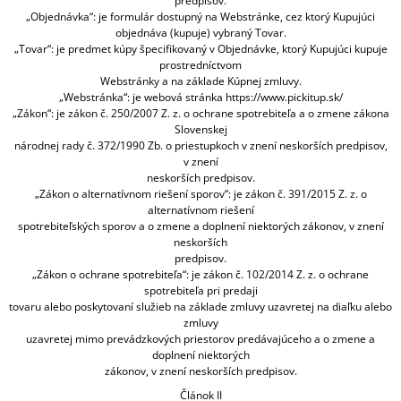
predpisov.
„Objednávka“: je formulár dostupný na Webstránke, cez ktorý Kupujúci
objednáva (kupuje) vybraný Tovar.
„Tovar“: je predmet kúpy špecifikovaný v Objednávke, ktorý Kupujúci kupuje
prostredníctvom
Webstránky a na základe Kúpnej zmluvy.
„Webstránka“: je webová stránka https://www.pickitup.sk/
„Zákon“: je zákon č. 250/2007 Z. z. o ochrane spotrebiteľa a o zmene zákona
Slovenskej
národnej rady č. 372/1990 Zb. o priestupkoch v znení neskorších predpisov,
v znení
neskorších predpisov.
„Zákon o alternatívnom riešení sporov“: je zákon č. 391/2015 Z. z. o
alternatívnom riešení
spotrebiteľských sporov a o zmene a doplnení niektorých zákonov, v znení
neskorších
predpisov.
„Zákon o ochrane spotrebiteľa“: je zákon č. 102/2014 Z. z. o ochrane
spotrebiteľa pri predaji
tovaru alebo poskytovaní služieb na základe zmluvy uzavretej na diaľku alebo
zmluvy
uzavretej mimo prevádzkových priestorov predávajúceho a o zmene a
doplnení niektorých
zákonov, v znení neskorších predpisov.
Článok II