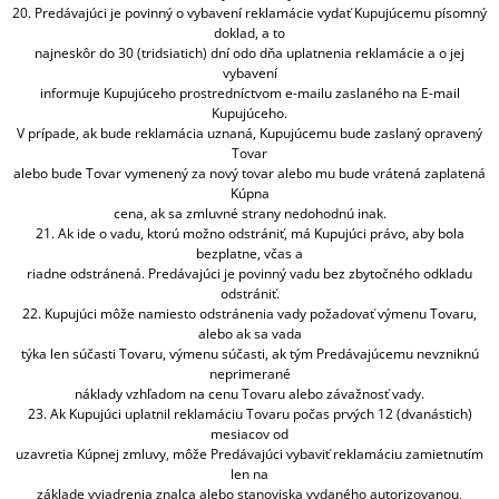
20. Predávajúci je povinný o vybavení reklamácie vydať Kupujúcemu písomný
doklad, a to
najneskôr do 30 (tridsiatich) dní odo dňa uplatnenia reklamácie a o jej
vybavení
informuje Kupujúceho prostredníctvom e-mailu zaslaného na E-mail
Kupujúceho.
V prípade, ak bude reklamácia uznaná, Kupujúcemu bude zaslaný opravený
Tovar
alebo bude Tovar vymenený za nový tovar alebo mu bude vrátená zaplatená
Kúpna
cena, ak sa zmluvné strany nedohodnú inak.
21. Ak ide o vadu, ktorú možno odstrániť, má Kupujúci právo, aby bola
bezplatne, včas a
riadne odstránená. Predávajúci je povinný vadu bez zbytočného odkladu
odstrániť.
22. Kupujúci môže namiesto odstránenia vady požadovať výmenu Tovaru,
alebo ak sa vada
týka len súčasti Tovaru, výmenu súčasti, ak tým Predávajúcemu nevzniknú
neprimerané
náklady vzhľadom na cenu Tovaru alebo závažnosť vady.
23. Ak Kupujúci uplatnil reklamáciu Tovaru počas prvých 12 (dvanástich)
mesiacov od
uzavretia Kúpnej zmluvy, môže Predávajúci vybaviť reklamáciu zamietnutím
len na
základe vyjadrenia znalca alebo stanoviska vydaného autorizovanou,