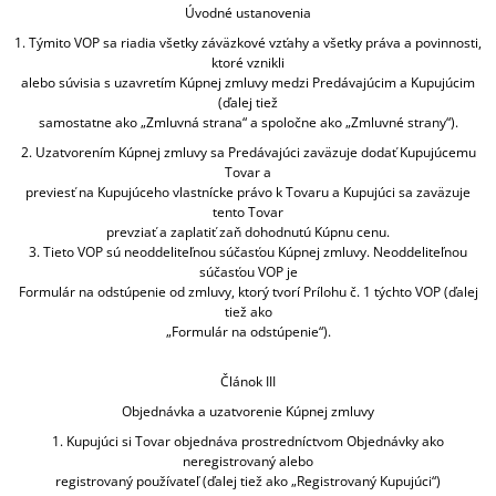
Úvodné ustanovenia
1. Týmito VOP sa riadia všetky záväzkové vzťahy a všetky práva a povinnosti,
ktoré vznikli
alebo súvisia s uzavretím Kúpnej zmluvy medzi Predávajúcim a Kupujúcim
(ďalej tiež
samostatne ako „Zmluvná strana“ a spoločne ako „Zmluvné strany“).
2. Uzatvorením Kúpnej zmluvy sa Predávajúci zaväzuje dodať Kupujúcemu
Tovar a
previesť na Kupujúceho vlastnícke právo k Tovaru a Kupujúci sa zaväzuje
tento Tovar
prevziať a zaplatiť zaň dohodnutú Kúpnu cenu.
3. Tieto VOP sú neoddeliteľnou súčasťou Kúpnej zmluvy. Neoddeliteľnou
súčasťou VOP je
Formulár na odstúpenie od zmluvy, ktorý tvorí Prílohu č. 1 týchto VOP (ďalej
tiež ako
„Formulár na odstúpenie“).
Článok III
Objednávka a uzatvorenie Kúpnej zmluvy
1. Kupujúci si Tovar objednáva prostredníctvom Objednávky ako
neregistrovaný alebo
registrovaný používateľ (ďalej tiež ako „Registrovaný Kupujúci“)