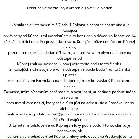
Odstúpenie od zmluvy a vrátenie Tovaru a platieb
1. V súlade s ustanovením § 7 ods. 1 Zákona o ochrane spotrebiteľa je
Kupujúci
oprávnený od Kúpnej zmluvy odstúpiť, a to bez udania dôvodu, v lehote do 14
(štrnástich) dní odo dňa prevzatia Tovaru. Kupujúci môže odstúpiť od Kúpnej
zmluvy,
predmetom ktorej je dodanie Tovaru, aj pred začatím plynutia lehoty na
odstúpenie od
Kúpnej zmluvy uvedenej v prvej vete tohto bodu tohto článku.
2. Kupujúci môže svoje právo na odstúpenie podľa bodu 1 tohto článku
uplatniť
prostredníctvom Formuláru na odstúpenie, ktorý bol zaslaný Kupujúcemu
spolu s
Tovarom, iným písomným oznámením o odstúpení, prípadne v podobe iného
zápisu na
inom trvanlivom nosiči, ktorý zašle Kupujúci na adresu sídla Predávajúceho
alebo na e-
mailovú adresu: pickitupservis@gmail.com alebo doručí osobne na adresu
sídla Predávajúceho.
3. Lehota na odstúpenie od Kúpnej zmluvy podľa bodu 1 tohto článku je
zachovaná, ak
oznámenie o odstúpení od Kúpnej zmluvy bolo odoslané Predávajúcemu