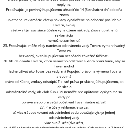
neplynie.
Predávajúci je povinný Kupujúcemu uhradiť do 14 (štrnástich) dní odo dňa
znova
uplatnenej reklamácie všetky náklady vynaložené na odborné posúdenie
Tovaru, ako aj
všetky s tým súvisiace účelne vynaložené náklady. Znova uplatnenú
reklamáciu
nemožno zamietnuť.
25. Predávajúci môže vždy namiesto odstránenia vady Tovaru vymeniť vadný
Tovar za
bezvadný, ak to Kupujúcemu nespôsobí závažné ťažkosti.
26. Ak ide o vadu Tovaru, ktorú nemožno odstrániť a ktorá bráni tomu, aby sa
Tovar mohol
riadne užívať ako Tovar bez vady, má Kupujúci právo na výmenu Tovaru
alebo má
právo od Kúpnej zmluvy odstúpiť. Tie isté práva prislúchajú Kupujúcemu, ak
ide síce o
odstrániteľné vady, ak však Kupujúci nemôže pre opätovné vyskytnutie sa
vady po
oprave alebo pre väčší počet vád Tovar riadne užívať.
27. Pre účely reklamácie sa za:
a) viackrát opakovanú odstrániteľnú vadu považuje výskyt jednej
odstrániteľnej vady
viac ako 2-krát (dvakrát),
b) väčší počet rôznych odstrániteľných vád považuje výskyt viac ako 3 (troch)