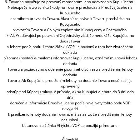
6. Tovar sa považuje za prevzatý momentom jeho odovzdania Kupujúcemu.
Nebezpečenstvo vzniku škody na Tovare prechádza z Predávajúceho na
Kupujúceho
okamihom prevzatia Tovaru. Vlastnícke právo k Tovaru prechádza na
Kupujúceho
prevzatím Tovaru a úplným zaplatením Kúpnej ceny a Poštovného.
7. Ak Predávajúci po potvrdení Objednávky zistí, že nedokáže Kupujúcemu
dodať Tovar
v lehote podľa bodu 1 tohto článku VOP, je povinný o tom bez zbytočného
odkladu
písomne (postačí e-mailom) informovať Kupujúceho, oznámiť mu novú lehotu
dodania
Tovaru a požiadať ho o udelenie písomného súhlasu s predĺžením lehoty
dodania
Tovaru. Ak Kupujúci s predĺžením lehoty na dodanie Tovaru nesúhlasí, je
oprávnený
odstúpiť od Kúpnej zmluvy. V prípade, ak sa Kupujúci v lehote do 3 dní odo
dňa
doručenia informácie Predávajúceho podľa prvej vety tohto bodu VOP
nevyjadrí
k predĺženiu lehoty dodania Tovaru, má sa za to, že s predĺžením lehoty
nesúhlasí.
Ustanovenia článku VI týchto VOP sa použijú primerane.
Článok VI